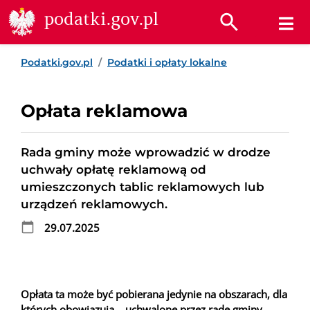
Przejdź do treści
Przejdź do wyszukiwarki
Przejdź do stopki
podatki.gov.pl
Podatki.gov.pl
Podatki i opłaty lokalne
Opłata reklamowa
Rada gminy może wprowadzić w drodze
uchwały opłatę reklamową od
umieszczonych tablic reklamowych lub
urządzeń reklamowych.
29.07.2025
Opłata ta może być pobierana jedynie na obszarach, dla
których obowiązują – uchwalone przez radę gminy –