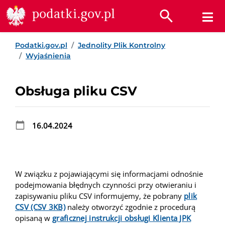
Przejdź do treści
Przejdź do wyszukiwarki
Przejdź do stopki
podatki.gov.pl
Podatki.gov.pl
Jednolity Plik Kontrolny
Wyjaśnienia
Obsługa pliku CSV
16.04.2024
W związku z pojawiającymi się informacjami odnośnie
podejmowania błędnych czynności przy otwieraniu i
zapisywaniu pliku CSV informujemy, że pobrany
plik
CSV (CSV 3KB)
należy otworzyć zgodnie z procedurą
opisaną w
graficznej instrukcji obsługi Klienta JPK