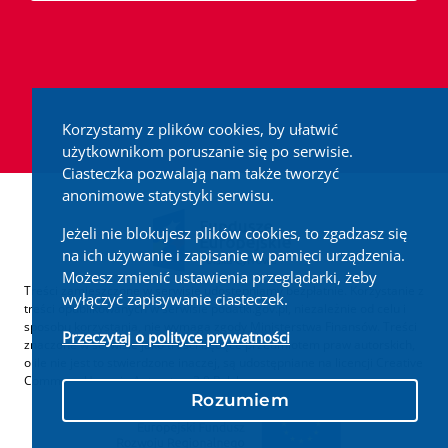
Korzystamy z plików cookies, by ułatwić
użytkownikom poruszanie się po serwisie.
Ciasteczka pozwalają nam także tworzyć
anonimowe statystyki serwisu.
Jeżeli nie blokujesz plików cookies, to zgadzasz się
na ich używanie i zapisanie w pamięci urządzenia.
Możesz zmienić ustawienia przeglądarki, żeby
Treści zamieszczone w serwisie udostępniamy bezpłatnie. Korzystanie z
wyłączyć zapisywanie ciasteczek.
treści opublikowanych w serwisie podatki.gov.pl, niezależnie od celu i
sposobu korzystania, nie wymaga zgody Ministerstwa Finansów. Treści
Przeczytaj o polityce prywatności
znaczone w serwisie jako treści będące przedmiotem praw autorskich,
o ile nie jest to stwierdzone inaczej, są udostępniane na licencji Creative
Commons Uznanie Autorstwa 3.0 Polska.
Rozumiem