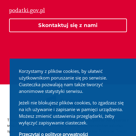
podatki.gov.pl
Skontaktuj się z nami
Korzystamy z plików cookies, by ułatwić
użytkownikom poruszanie się po serwisie.
Ciasteczka pozwalają nam także tworzyć
anonimowe statystyki serwisu.
Jeżeli nie blokujesz plików cookies, to zgadzasz się
na ich używanie i zapisanie w pamięci urządzenia.
Możesz zmienić ustawienia przeglądarki, żeby
Treści zamieszczone w serwisie udostępniamy bezpłatnie. Korzystanie z
wyłączyć zapisywanie ciasteczek.
treści opublikowanych w serwisie podatki.gov.pl, niezależnie od celu i
sposobu korzystania, nie wymaga zgody Ministerstwa Finansów. Treści
Przeczytaj o polityce prywatności