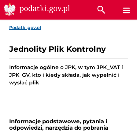
Przejdź do treści
Przejdź do wyszukiwarki
Przejdź do stopki
podatki.gov.pl
Podatki.gov.pl
Jednolity Plik Kontrolny
Informacje ogólne o JPK, w tym JPK_VAT i
JPK_GV, kto i kiedy składa, jak wypełnić i
wysłać plik
Informacje podstawowe, pytania i
odpowiedzi, narzędzia do pobrania