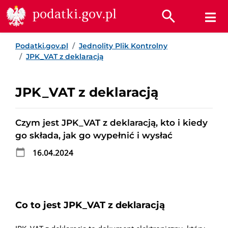
Przejdź do treści
Przejdź do wyszukiwarki
Przejdź do stopki
podatki.gov.pl
Podatki.gov.pl
Jednolity Plik Kontrolny
JPK_VAT z deklaracją
JPK_VAT z deklaracją
Czym jest JPK_VAT z deklaracją, kto i kiedy
go składa, jak go wypełnić i wysłać
16.04.2024
Co to jest JPK_VAT z deklaracją