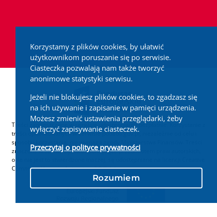
Korzystamy z plików cookies, by ułatwić
użytkownikom poruszanie się po serwisie.
Ciasteczka pozwalają nam także tworzyć
anonimowe statystyki serwisu.
Jeżeli nie blokujesz plików cookies, to zgadzasz się
na ich używanie i zapisanie w pamięci urządzenia.
Możesz zmienić ustawienia przeglądarki, żeby
Treści zamieszczone w serwisie udostępniamy bezpłatnie. Korzystanie z
wyłączyć zapisywanie ciasteczek.
treści opublikowanych w serwisie podatki.gov.pl, niezależnie od celu i
sposobu korzystania, nie wymaga zgody Ministerstwa Finansów. Treści
Przeczytaj o polityce prywatności
znaczone w serwisie jako treści będące przedmiotem praw autorskich,
o ile nie jest to stwierdzone inaczej, są udostępniane na licencji Creative
Commons Uznanie Autorstwa 3.0 Polska.
Rozumiem