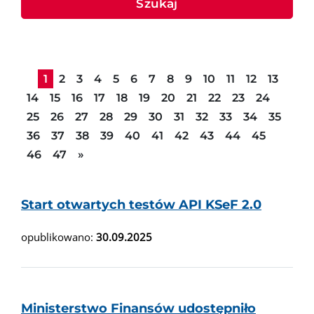
Szukaj
1
2
3
4
5
6
7
8
9
10
11
12
13
14
15
16
17
18
19
20
21
22
23
24
25
26
27
28
29
30
31
32
33
34
35
36
37
38
39
40
41
42
43
44
45
Następna strona
46
47
»
Start otwartych testów API KSeF 2.0
opublikowano:
30.09.2025
Ministerstwo Finansów udostępniło