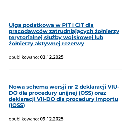
Ulga podatkowa w PIT i CIT dla
pracodawców zatrudniających żołnierzy
terytorialnej służby wojskowej lub
żołnierzy aktywnej rezerwy
opublikowano:
03.12.2025
Nowa schema wersji nr 2 deklaracji VIU-
DO dla procedury unijnej (OSS) oraz
deklaracji VII-DO dla procedury importu
(IOSS)
opublikowano:
09.12.2025