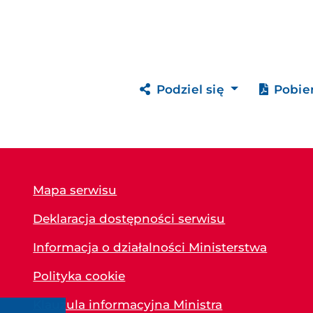
Podziel się
Pobie
Mapa serwisu
Deklaracja dostępności serwisu
Informacja o działalności Ministerstwa
Polityka cookie
Klauzula informacyjna Ministra