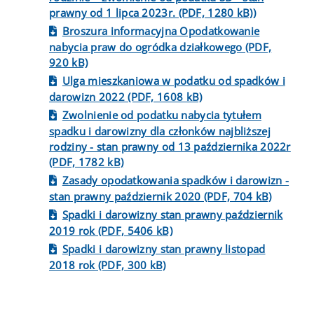
prawny od 1 lipca 2023r. (PDF, 1280 kB))
Broszura informacyjna Opodatkowanie
nabycia praw do ogródka działkowego (PDF,
920 kB)
Ulga mieszkaniowa w podatku od spadków i
darowizn 2022 (PDF, 1608 kB)
Zwolnienie od podatku nabycia tytułem
spadku i darowizny dla członków najbliższej
rodziny - stan prawny od 13 października 2022r
(PDF, 1782 kB)
Zasady opodatkowania spadków i darowizn -
stan prawny październik 2020 (PDF, 704 kB)
Spadki i darowizny stan prawny październik
2019 rok (PDF, 5406 kB)
Spadki i darowizny stan prawny listopad
2018 rok (PDF, 300 kB)