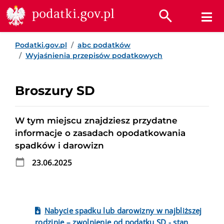
Przejdź do treści
Przejdź do wyszukiwarki
Przejdź do stopki
podatki.gov.pl
Podatki.gov.pl
abc podatków
Wyjaśnienia przepisów podatkowych
Broszury SD
W tym miejscu znajdziesz przydatne
informacje o zasadach opodatkowania
spadków i darowizn
23.06.2025
Nabycie spadku lub darowizny w najbliższej
rodzinie – zwolnienie od podatku SD - stan