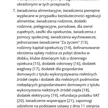
określonymi w tych przepisach),
świadczenia alimentacyjne, świadczenia pieniężne
wypłacane w przypadku bezskuteczności egzekucji
alimentów, świadczenia rodzinne, dodatki
rodzinne, pielęgnacyjne, porodowe, dla sierot
zupełnych, zasiłki dla opiekunów, świadczenia z
pomocy społecznej, świadczenia wychowawcze,
jednorazowe świadczenie "Za życiem" [13],
rodzinny kapitał opiekuńczy [14], dofinansowanie
obniżenia opłaty rodzica za pobyt dziecka w
żłobku, klubie dziecięcym lub u dziennego
opiekuna [15], dodatek osłonowy [16], dodatek
węglowy [17], dodatek dla gospodarstw
domowych z tytułu wykorzystywania niektórych
źródeł ciepła i dodatek dla niektórych podmiotów
niebędących gospodarstwami domowymi z tytułu
wykorzystania niektórych źródeł ciepła [18],
dodatek elektryczny [19], refundacja podatku VAT
[20], świadczenie wspierające [21], zapomogi
udzielone na podstawie ustawy z dnia 11 sierpnia