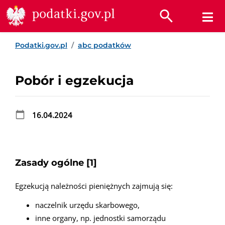
Przejdź do treści
Przejdź do wyszukiwarki
Przejdź do stopki
podatki.gov.pl
Podatki.gov.pl
abc podatków
Pobór i egzekucja
16.04.2024
Zasady ogólne [1]
Egzekucją należności pieniężnych zajmują się:
naczelnik urzędu skarbowego,
inne organy, np. jednostki samorządu