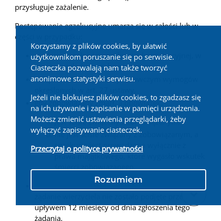
przysługuje zażalenie.
Postępowanie egzekucyjne umarza się w całości lub w
części w przypadku:
Korzystamy z plików cookies, by ułatwić
niedopuszczalności egzekucji administracyjnej, w
użytkownikom poruszanie się po serwisie.
tym ze względu na zobowiązanego,
Ciasteczka pozwalają nam także tworzyć
anonimowe statystyki serwisu.
niespełnienia w tytule wykonawczym wymogów
określonych w art. 27 ustawy,
Jeżeli nie blokujesz plików cookies, to zgadzasz się
gdy zobowiązany zmarł, a obowiązek:
na ich używanie i zapisanie w pamięci urządzenia.
Możesz zmienić ustawienia przeglądarki, żeby
jest ściśle związany z zobowiązanym,
wyłączyć zapisywanie ciasteczek.
nie jest ściśle związany z zobowiązanym, a
egzekucja jest prowadzona wyłącznie z
Przeczytaj o polityce prywatności
prawa majątkowego, które wygasło wskutek
śmierci zobowiązanego,
Rozumiem
gdy postępowanie egzekucyjne zawieszone na
żądanie wierzyciela nie zostało podjęte przed
upływem 12 miesięcy od dnia zgłoszenia tego
żądania,