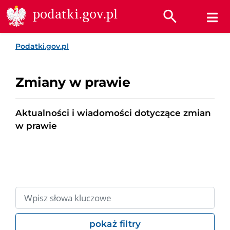
Przejdź do treści
Przejdź do wyszukiwarki
Przejdź do stopki
podatki.gov.pl
Podatki.gov.pl
Zmiany w prawie
Aktualności i wiadomości dotyczące zmian
w prawie
pokaż filtry