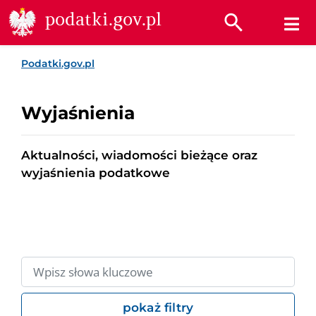
Przejdź do treści
Przejdź do wyszukiwarki
Przejdź do stopki
podatki.gov.pl
Podatki.gov.pl
Wyjaśnienia
Aktualności, wiadomości bieżące oraz
wyjaśnienia podatkowe
pokaż filtry