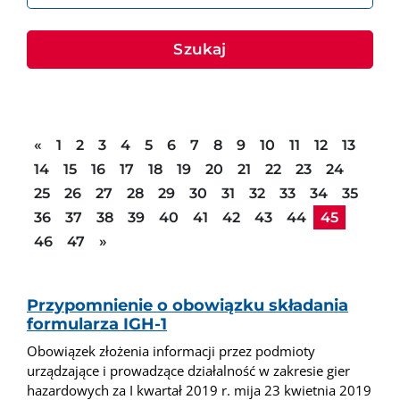
Szukaj
Poprzednia strona
«
1
2
3
4
5
6
7
8
9
10
11
12
13
14
15
16
17
18
19
20
21
22
23
24
25
26
27
28
29
30
31
32
33
34
35
36
37
38
39
40
41
42
43
44
45
Następna strona
46
47
»
Przypomnienie o obowiązku składania
formularza IGH-1
Obowiązek złożenia informacji przez podmioty
urządzające i prowadzące działalność w zakresie gier
hazardowych za I kwartał 2019 r. mija 23 kwietnia 2019