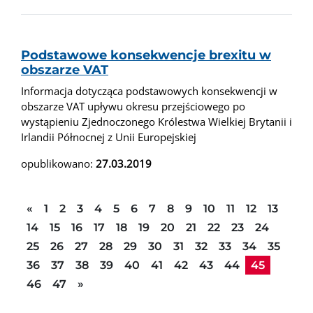
Podstawowe konsekwencje brexitu w
obszarze VAT
Informacja dotycząca podstawowych konsekwencji w
obszarze VAT upływu okresu przejściowego po
wystąpieniu Zjednoczonego Królestwa Wielkiej Brytanii i
Irlandii Północnej z Unii Europejskiej
opublikowano:
27.03.2019
Poprzednia strona
«
1
2
3
4
5
6
7
8
9
10
11
12
13
14
15
16
17
18
19
20
21
22
23
24
25
26
27
28
29
30
31
32
33
34
35
36
37
38
39
40
41
42
43
44
45
Następna strona
46
47
»