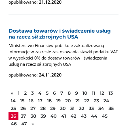
opublikowano:
21.12.2020
Dostawa towarów i świadczenie usług
na rzecz sił zbrojnych USA
Ministerstwo Finansów publikuje zaktualizowaną
informację w zakresie zastosowania stawki podatku VAT
w wysokości 0% do dostaw towarów i świadczenia
usług na rzecz sił zbrojnych USA
opublikowano:
24.11.2020
Poprzednia strona
«
1
2
3
4
5
6
7
8
9
10
11
12
13
14
15
16
17
18
19
20
21
22
23
24
25
26
27
28
29
30
31
32
33
34
35
36
37
38
39
40
41
42
43
44
45
Następna strona
46
47
»