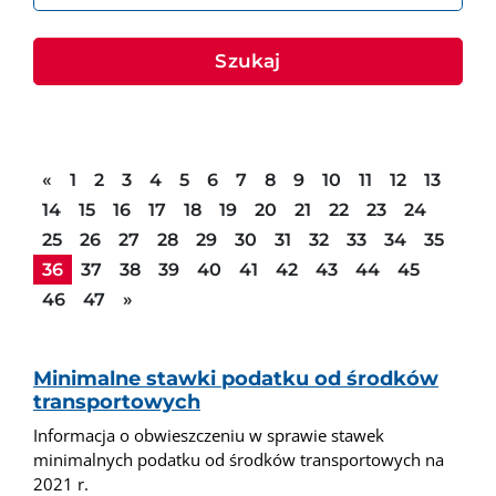
Szukaj
Poprzednia strona
«
1
2
3
4
5
6
7
8
9
10
11
12
13
14
15
16
17
18
19
20
21
22
23
24
25
26
27
28
29
30
31
32
33
34
35
36
37
38
39
40
41
42
43
44
45
Następna strona
46
47
»
Minimalne stawki podatku od środków
transportowych
Informacja o obwieszczeniu w sprawie stawek
minimalnych podatku od środków transportowych na
2021 r.