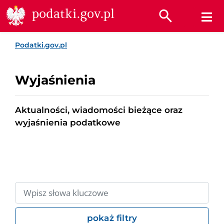
Przejdź do treści
Przejdź do wyszukiwarki
Przejdź do stopki
podatki.gov.pl
Podatki.gov.pl
Wyjaśnienia
Aktualności, wiadomości bieżące oraz
wyjaśnienia podatkowe
pokaż filtry