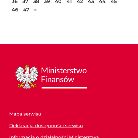
36
37
38
39
40
41
42
43
44
45
Następna strona
46
47
»
Mapa serwisu
Deklaracja dostępności serwisu
Informacja o działalności Ministerstwa