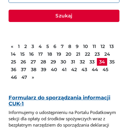
Szukaj
Poprzednia strona
«
1
2
3
4
5
6
7
8
9
10
11
12
13
14
15
16
17
18
19
20
21
22
23
24
25
26
27
28
29
30
31
32
33
34
35
36
37
38
39
40
41
42
43
44
45
Następna strona
46
47
»
Formularz do sporządzania informacji
CUK-1
Informujemy o udostępnieniu na Portalu Podatkowym
sekcji dla opłaty od środków spożywczych wraz z
bezpłatnym narzędziem do sporządzania deklaracji