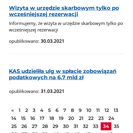
Wizyta w urzędzie skarbowym tylko po
wcześniejszej rezerwacji
Informujemy, że wizyta w urzędzie skarbowym tylko po
wcześniejszej rezerwacji
opublikowano:
30.03.2021
KAS udzieliła ulg w spłacie zobowiązań
podatkowych na 6,7 mld zł
opublikowano:
31.03.2021
Poprzednia strona
«
1
2
3
4
5
6
7
8
9
10
11
12
13
14
15
16
17
18
19
20
21
22
23
24
25
26
27
28
29
30
31
32
33
34
35