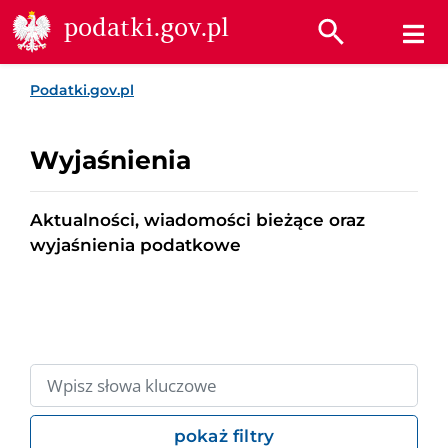
Przejdź do treści
Przejdź do wyszukiwarki
Przejdź do stopki
podatki.gov.pl
Podatki.gov.pl
Wyjaśnienia
Aktualności, wiadomości bieżące oraz
wyjaśnienia podatkowe
pokaż filtry