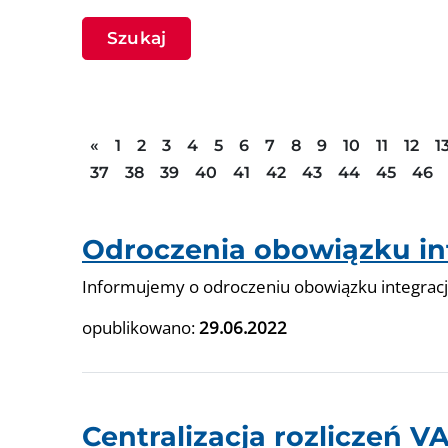
Szukaj
Poprzednia strona
«
1
2
3
4
5
6
7
8
9
10
11
12
1
37
38
39
40
41
42
43
44
45
46
Odroczenia obowiązku int
Informujemy o odroczeniu obowiązku integracj
opublikowano:
29.06.2022
Centralizacja rozliczeń 