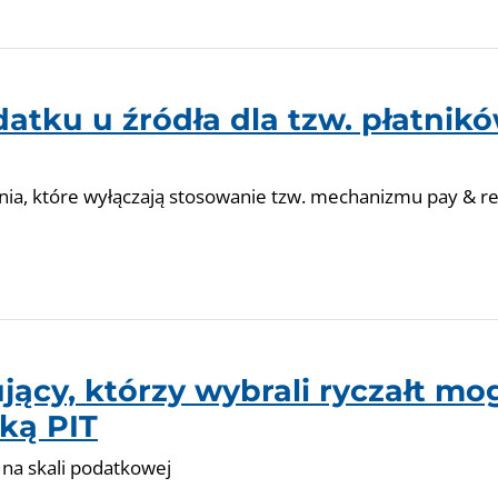
atku u źródła dla tzw. płatnik
enia, które wyłączają stosowanie tzw. mechanizmu pay & r
ący, którzy wybrali ryczałt mo
wką PIT
 na skali podatkowej