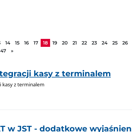
3
14
15
16
17
18
19
20
21
22
23
24
25
26
Następna strona
47
»
egracji kasy z terminalem
i kasy z terminalem
VAT w JST - dodatkowe wyjaśnien