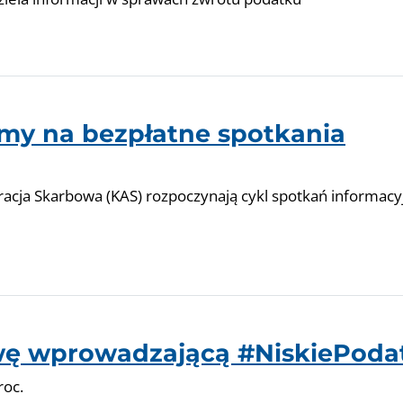
amy na bezpłatne spotkania
racja Skarbowa (KAS) rozpoczynają cykl spotkań informacy
wę wprowadzającą #NiskiePoda
roc.