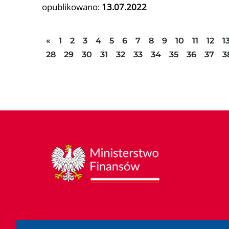
opublikowano:
13.07.2022
Poprzednia strona
«
1
2
3
4
5
6
7
8
9
10
11
12
1
28
29
30
31
32
33
34
35
36
37
3