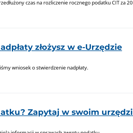
rzedłużony czas na rozliczenie rocznego podatku CIT za 20
adpłaty złożysz w e-Urzędzie
iśmy wniosek o stwierdzenie nadpłaty.
datku? Zapytaj w swoim urzędz
ziela informacji w sprawach zwrotu podatku