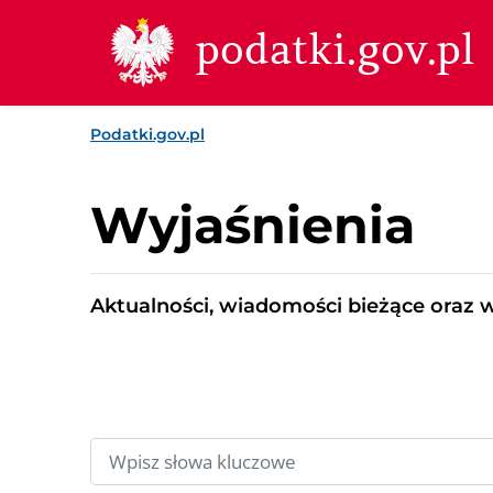
Przejdź do treści
Przejdź do wyszukiwarki
Przejdź do stopki
podatki.gov.pl
Podatki.gov.pl
Wyjaśnienia
Aktualności, wiadomości bieżące oraz 