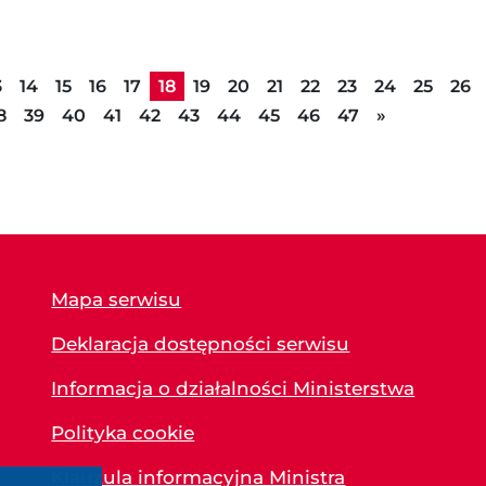
3
14
15
16
17
18
19
20
21
22
23
24
25
26
Następna s
8
39
40
41
42
43
44
45
46
47
»
Mapa serwisu
Deklaracja dostępności serwisu
Informacja o działalności Ministerstwa
Polityka cookie
Klauzula informacyjna Ministra