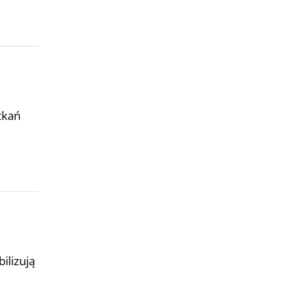
tkań
ilizują