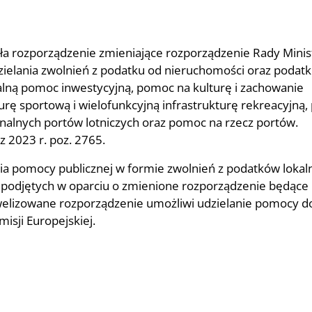
ęła rozporządzenie zmieniające rozporządzenie Rady Minis
zielania zwolnień z podatku od nieruchomości oraz podat
lną pomoc inwestycyjną, pomoc na kulturę i zachowanie
urę sportową i wielofunkcyjną infrastrukturę rekreacyjną
onalnych portów lotniczych oraz pomoc na rzecz portów.
 2023 r. poz. 2765.
ia pomocy publicznej w formie zwolnień z podatków lokal
djętych w oparciu o zmienione rozporządzenie będące
izowane rozporządzenie umożliwi udzielanie pomocy d
isji Europejskiej.