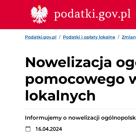
Przejdź do treści
Przejdź do wyszukiwarki
Przejdź do stopki
podatki.gov.pl
Podatki.gov.pl
Podatki i opłaty lokalne
Zmian
Nowelizacja o
pomocowego w 
lokalnych
Informujemy o nowelizacji ogólnopol
16.04.2024