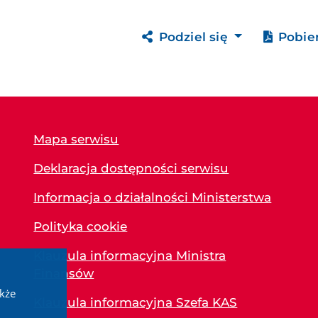
Podziel się
Pobie
Mapa serwisu
Deklaracja dostępności serwisu
Informacja o działalności Ministerstwa
Polityka cookie
Klauzula informacyjna Ministra
Finansów
akże
Klauzula informacyjna Szefa KAS