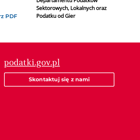
Departamentu Podatków
Sektorowych, Lokalnych oraz
Podatku od Gier
rz PDF
podatki.gov.pl
Skontaktuj się z nami