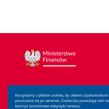
Korzystamy z plików cookies, by ułatwić użytkownikom
poruszanie się po serwisie. Ciasteczka pozwalają nam t
tworzyć anonimowe statystyki serwisu.