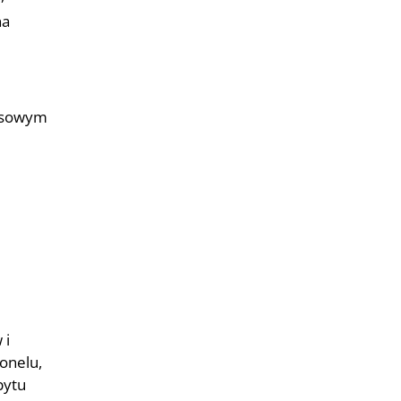
na
zasowym
 i
onelu,
bytu