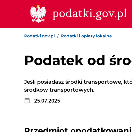
Przejdź do treści
Przejdź do wyszukiwarki
Przejdź do stopki
podatki.gov.pl
Podatki.gov.pl
Podatki i opłaty lokalne
Podatek od śr
Jeśli posiadasz środki transportowe, k
środków transportowych.
25.07.2025
Przedmiot opodatkowani