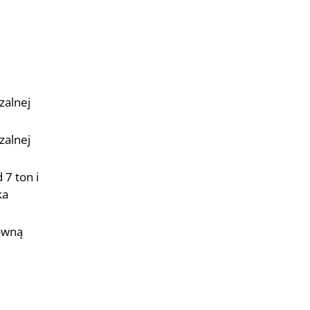
zalnej
zalnej
 7 ton i
ka
równą