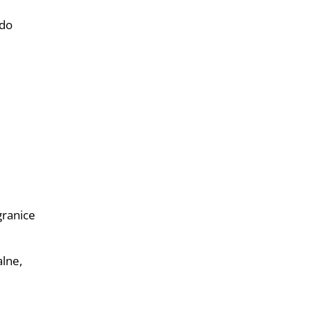
 do
granice
lne,