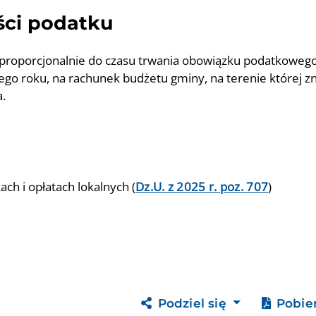
ści podatku
h proporcjonalnie do czasu trwania obowiązku podatkowego
go roku, na rachunek budżetu gminy, na terenie której z
a.
ach i opłatach lokalnych
(
Dz.U. z 2025 r. poz. 707
)
Podziel się
Pobie