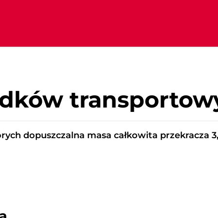
odków transportow
tórych dopuszczalna masa całkowita przekracza 3
a