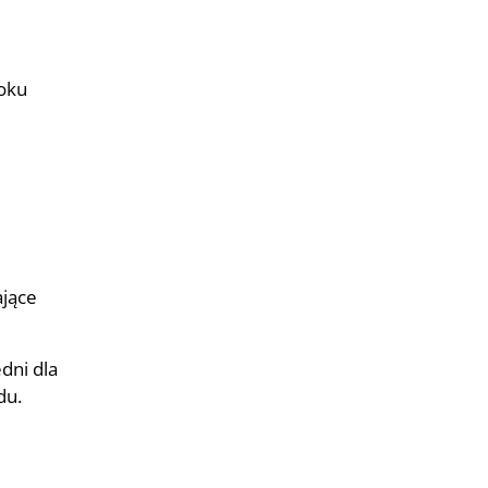
roku
ające
dni dla
du.