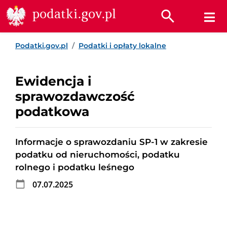
Przejdź do treści
Przejdź do wyszukiwarki
Przejdź do stopki
podatki.gov.pl
Podatki.gov.pl
Podatki i opłaty lokalne
Ewidencja i
sprawozdawczość
podatkowa
Informacje o sprawozdaniu SP-1 w zakresie
podatku od nieruchomości, podatku
rolnego i podatku leśnego
07.07.2025