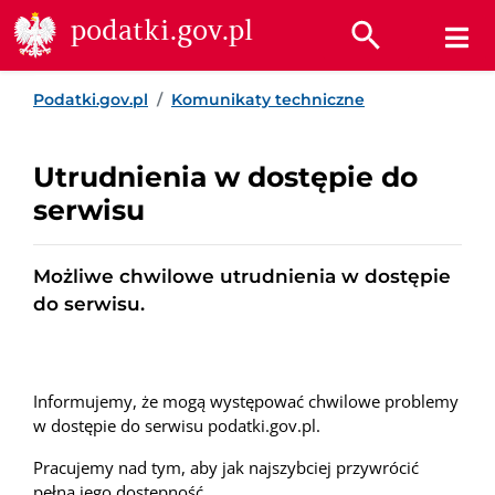
Przejdź do treści
Przejdź do wyszukiwarki
Przejdź do stopki
podatki.gov.pl
Podatki.gov.pl
Komunikaty techniczne
Utrudnienia w dostępie do
serwisu
Możliwe chwilowe utrudnienia w dostępie
do serwisu.
Informujemy, że mogą występować chwilowe problemy
w dostępie do serwisu podatki.gov.pl.
Pracujemy nad tym, aby jak najszybciej przywrócić
pełną jego dostępność.