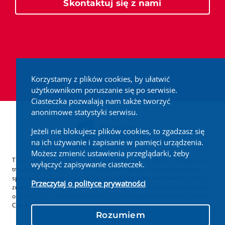
Skontaktuj się z nami
Korzystamy z plików cookies, by ułatwić
użytkownikom poruszanie się po serwisie.
Ciasteczka pozwalają nam także tworzyć
anonimowe statystyki serwisu.
Jeżeli nie blokujesz plików cookies, to zgadzasz się
na ich używanie i zapisanie w pamięci urządzenia.
Możesz zmienić ustawienia przeglądarki, żeby
Treści zamieszczone w serwisie udostępniamy bezpłatnie. Korzystanie z
wyłączyć zapisywanie ciasteczek.
treści opublikowanych w serwisie podatki.gov.pl, niezależnie od celu i
sposobu korzystania, nie wymaga zgody Ministerstwa Finansów. Treści
Przeczytaj o polityce prywatności
znaczone w serwisie jako treści będące przedmiotem praw autorskich,
o ile nie jest to stwierdzone inaczej, są udostępniane na licencji Creative
Commons Uznanie Autorstwa 3.0 Polska.
Rozumiem