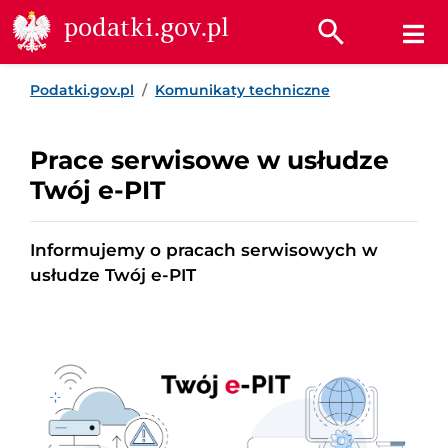
Przejdź do treści
Przejdź do wyszukiwarki
Przejdź do stopki
podatki.gov.pl
Podatki.gov.pl
Komunikaty techniczne
Prace serwisowe w usłudze
Twój e-PIT
Informujemy o pracach serwisowych w
usłudze Twój e-PIT