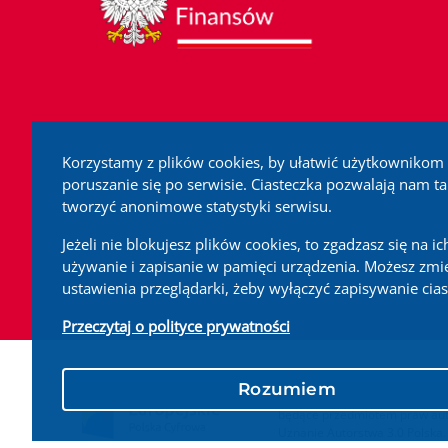
Korzystamy z plików cookies, by ułatwić użytkownikom
poruszanie się po serwisie. Ciasteczka pozwalają nam t
tworzyć anonimowe statystyki serwisu.
Jeżeli nie blokujesz plików cookies, to zgadzasz się na ic
używanie i zapisanie w pamięci urządzenia. Możesz zmi
ustawienia przeglądarki, żeby wyłączyć zapisywanie cias
Przeczytaj o polityce prywatności
Treści zamieszczone w serwisi
Rozumiem
niezależnie od celu i sposobu 
będące przedmiotem praw autor
Uznanie Autorstwa 3.0 Polska.