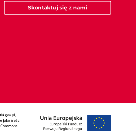
Skontaktuj się z nami
ki.gov.pl,
 jako treści
ive Commons