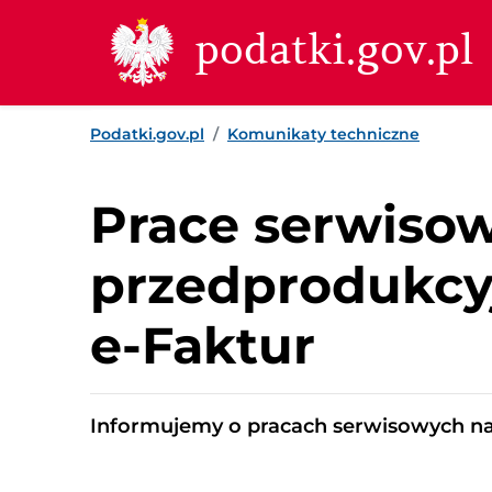
Przejdź do treści
Przejdź do wyszukiwarki
Przejdź do stopki
podatki.gov.pl
Podatki.gov.pl
Komunikaty techniczne
Prace serwiso
przedprodukcy
e-Faktur
Informujemy o pracach serwisowych n