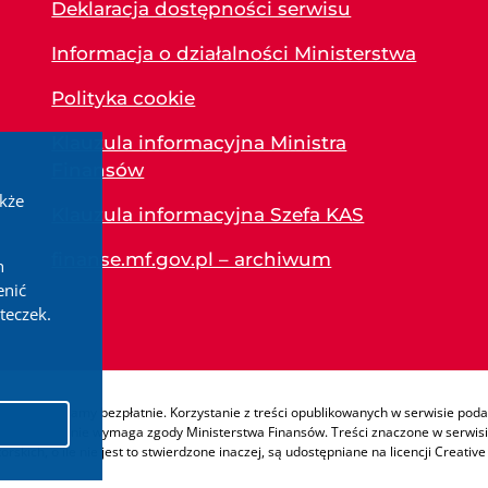
Deklaracja dostępności serwisu
Informacja o działalności Ministerstwa
Polityka cookie
Klauzula informacyjna Ministra
Finansów
akże
Klauzula informacyjna Szefa KAS
finanse.mf.gov.pl – archiwum
h
enić
teczek.
e udostępniamy bezpłatnie. Korzystanie z treści opublikowanych w serwisie podat
korzystania, nie wymaga zgody Ministerstwa Finansów. Treści znaczone w serwisie
skich, o ile nie jest to stwierdzone inaczej, są udostępniane na licencji Creat