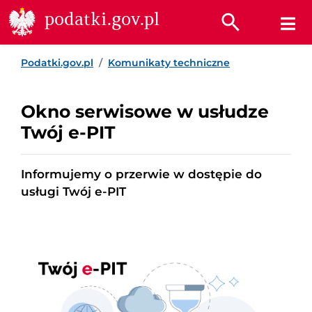
Przejdź do treści
Przejdź do wyszukiwarki
Przejdź do stopki
podatki.gov.pl
Podatki.gov.pl
Komunikaty techniczne
Okno serwisowe w usłudze
Twój e-PIT
Informujemy o przerwie w dostępie do
usługi Twój e-PIT