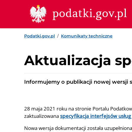
Przejdź do treści
Przejdź do wyszukiwarki
Przejdź do stopki
podatki.gov.pl
Podatki.gov.pl
Komunikaty techniczne
Aktualizacja sp
Informujemy o publikacji nowej wersji s
28 maja 2021 roku na stronie Portalu Podatkow
zaktualizowana
specyfikacja interfejsów usług
Nowa wersja dokumentacji została uzupełniona