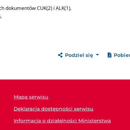
ch dokumentów CUK(2) i ALK(1),
.
Podziel się
Pobie
Mapa serwisu
Deklaracja dostępności serwisu
Informacja o działalności Ministerstwa