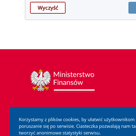
dane formularza
Wyczyść
Korzystamy z plików cookies, by ułatwić użytkownikom
poruszanie się po serwisie. Ciasteczka pozwalają nam t
tworzyć anonimowe statystyki serwisu.