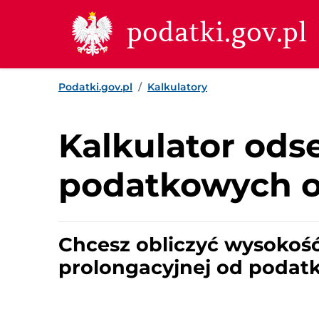
Przejdź do treści
Przejdź do wyszukiwarki
Przejdź do stopki
podatki.gov.pl
Podatki.gov.pl
Kalkulatory
Kalkulator ods
podatkowych or
Chcesz obliczyć wysokość
prolongacyjnej od podatk