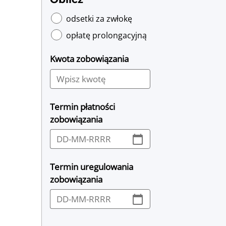
odsetki za zwłokę
opłatę prolongacyjną
Kwota zobowiązania
Termin płatności
zobowiązania
calendar_today
Termin uregulowania
zobowiązania
calendar_today