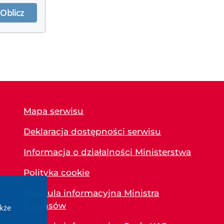
wysokość odsetek i przejdź do wyniku
Oblicz
Mapa serwisu
Deklaracja dostępności serwisu
Informacja o działalności Ministerstwa
Polityka cookie
Klauzula informacyjna Ministra
Finansów
akże