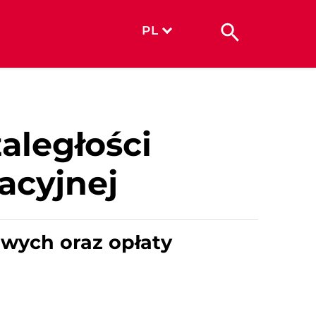
PL
aległości
acyjnej
owych oraz opłaty