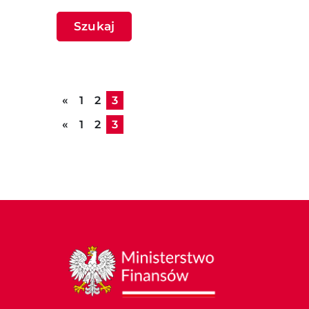
Szukaj
Poprzednia strona
«
1
2
3
Poprzednia strona
«
1
2
3