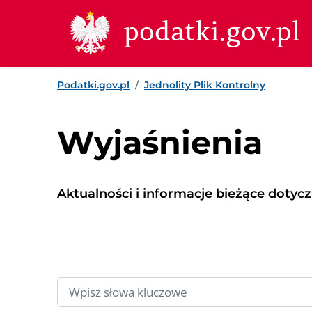
Przejdź do treści
Przejdź do wyszukiwarki
Przejdź do stopki
podatki.gov.pl
Podatki.gov.pl
Jednolity Plik Kontrolny
Wyjaśnienia
Aktualności i informacje bieżące dotyc