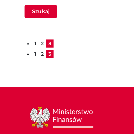
Szukaj
Poprzednia strona
«
1
2
3
Poprzednia strona
«
1
2
3