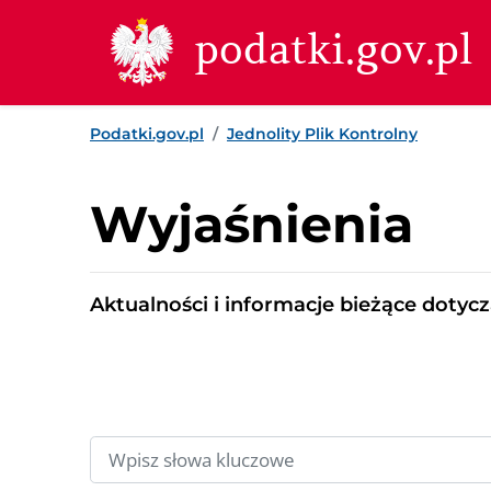
Przejdź do treści
Przejdź do wyszukiwarki
Przejdź do stopki
podatki.gov.pl
Podatki.gov.pl
Jednolity Plik Kontrolny
Wyjaśnienia
Aktualności i informacje bieżące dotyc