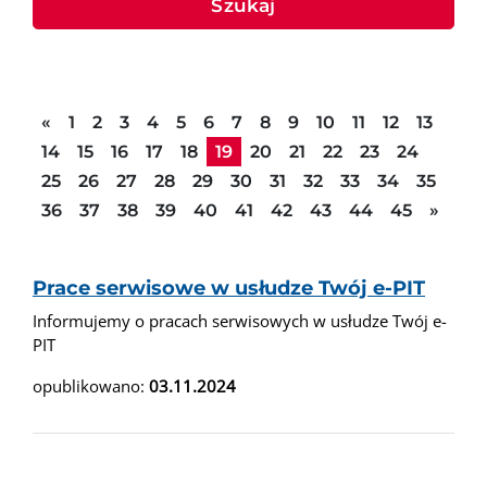
Szukaj
Poprzednia strona
«
1
2
3
4
5
6
7
8
9
10
11
12
13
14
15
16
17
18
19
20
21
22
23
24
25
26
27
28
29
30
31
32
33
34
35
Nast
36
37
38
39
40
41
42
43
44
45
»
Prace serwisowe w usłudze Twój e-PIT
Informujemy o pracach serwisowych w usłudze Twój e-
PIT
opublikowano:
03.11.2024