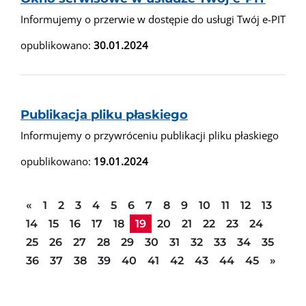
Informujemy o przerwie w dostępie do usługi Twój e-PIT
opublikowano:
30.01.2024
Publikacja pliku płaskiego
Informujemy o przywróceniu publikacji pliku płaskiego
opublikowano:
19.01.2024
Poprzednia strona
«
1
2
3
4
5
6
7
8
9
10
11
12
13
14
15
16
17
18
19
20
21
22
23
24
25
26
27
28
29
30
31
32
33
34
35
Nast
36
37
38
39
40
41
42
43
44
45
»