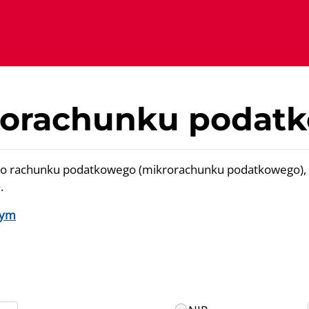
rorachunku podat
 rachunku podatkowego (mikrorachunku podatkowego), na kt
.
wym