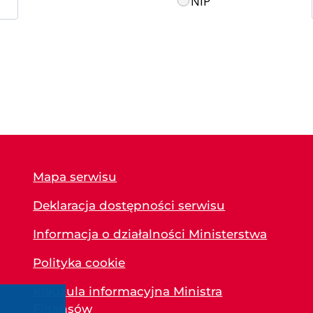
NIP
Mapa serwisu
Deklaracja dostępności serwisu
Informacja o działalności Ministerstwa
Polityka cookie
Klauzula informacyjna Ministra
Finansów