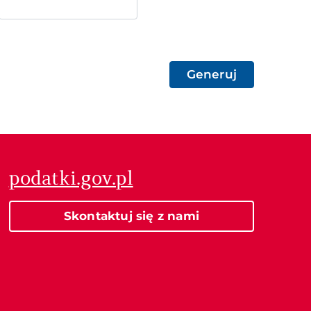
Generuj
podatki.gov.pl
Skontaktuj się z nami