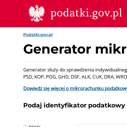
Przejdź do treści
Przejdź do wyszukiwarki
Przejdź do stopki
podatki.gov.pl
Podatki.gov.pl
Generator mik
Generator służy do sprawdzenia indywidualnego
PSD, KOP, POG, GHD, DSF, ALK, CUK, DRA, WRO
Dowiedz się więcej o mikrorachunku podatko
Podaj identyfikator podatkowy