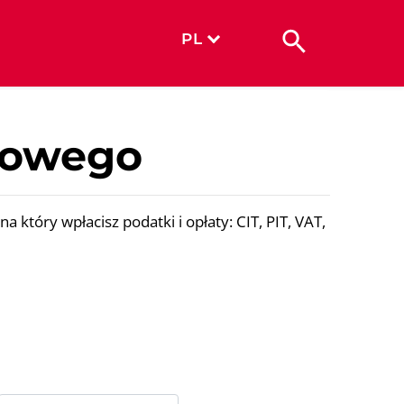
PL
kowego
óry wpłacisz podatki i opłaty: CIT, PIT, VAT,