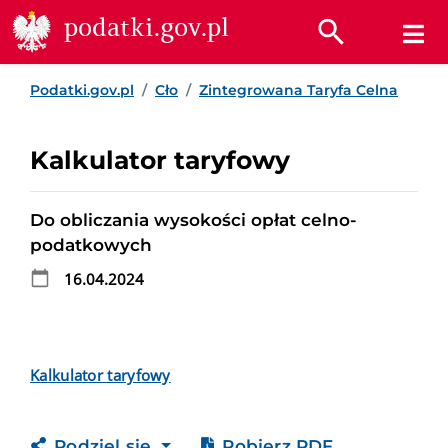
Przejdź do treści
Przejdź do wyszukiwarki
Przejdź do stopki
podatki.gov.pl
Podatki.gov.pl
Cło
Zintegrowana Taryfa Celna
Kalkulator taryfowy
Do obliczania wysokości opłat celno-
podatkowych
16.04.2024
Kalkulator taryfowy
Podziel się
Pobierz PDF