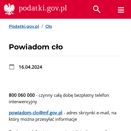
Przejdź do treści
Przejdź do wyszukiwarki
Przejdź do stopki
podatki.gov.pl
Podatki.gov.pl
Cło
Powiadom cło
16.04.2024
800 060 000
- czynny całą dobę bezpłatny telefon
interwencyjny
powiadom-clo@mf.gov.pl
- adres skrzynki e-mail, na
który można przesyłać informacje