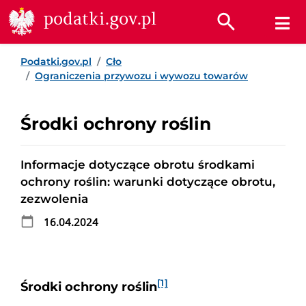
Przejdź do treści
Przejdź do wyszukiwarki
Przejdź do stopki
podatki.gov.pl
Podatki.gov.pl
Cło
Ograniczenia przywozu i wywozu towarów
Środki ochrony roślin
Informacje dotyczące obrotu środkami
ochrony roślin: warunki dotyczące obrotu,
zezwolenia
16.04.2024
[1]
Środki ochrony roślin