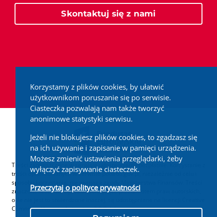
Skontaktuj się z nami
Korzystamy z plików cookies, by ułatwić
użytkownikom poruszanie się po serwisie.
Ciasteczka pozwalają nam także tworzyć
anonimowe statystyki serwisu.
Jeżeli nie blokujesz plików cookies, to zgadzasz się
na ich używanie i zapisanie w pamięci urządzenia.
Możesz zmienić ustawienia przeglądarki, żeby
Treści zamieszczone w serwisie udostępniamy bezpłatnie. Korzystanie z
wyłączyć zapisywanie ciasteczek.
treści opublikowanych w serwisie podatki.gov.pl, niezależnie od celu i
sposobu korzystania, nie wymaga zgody Ministerstwa Finansów. Treści
Przeczytaj o polityce prywatności
znaczone w serwisie jako treści będące przedmiotem praw autorskich,
o ile nie jest to stwierdzone inaczej, są udostępniane na licencji Creative
Commons Uznanie Autorstwa 3.0 Polska.