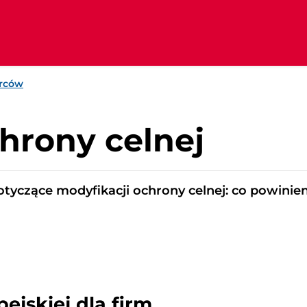
orców
hrony celnej
tyczące modyfikacji ochrony celnej: co powinie
ejskiej dla firm