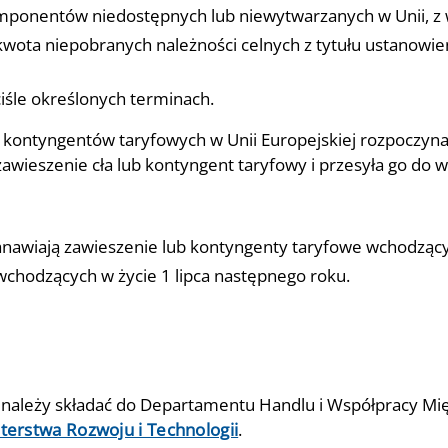
mponentów niedostępnych lub niewytwarzanych w Unii, z
wota niepobranych należności celnych z tytułu ustanowien
ciśle określonych terminach.
i kontyngentów taryfowych w Unii Europejskiej rozpoczyn
zawieszenie cła lub kontyngent taryfowy i przesyła go do 
ustanawiają zawieszenie lub kontyngenty taryfowe wchodząc
i wchodzących w życie 1 lipca następnego roku.
j należy składać do Departamentu Handlu i Współpracy M
terstwa Rozwoju i Technologii
.