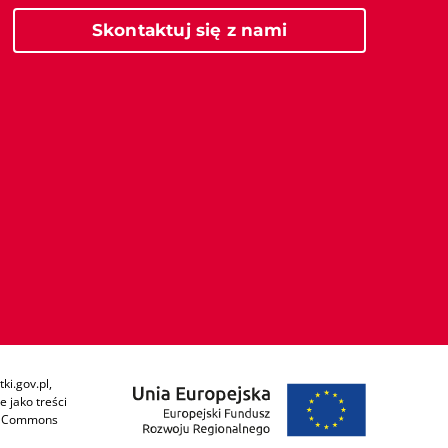
Skontaktuj się z nami
ki.gov.pl,
 jako treści
ive Commons