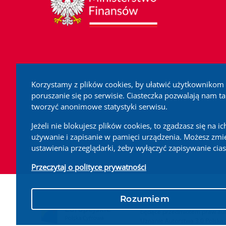
Korzystamy z plików cookies, by ułatwić użytkownikom
poruszanie się po serwisie. Ciasteczka pozwalają nam t
tworzyć anonimowe statystyki serwisu.
Jeżeli nie blokujesz plików cookies, to zgadzasz się na ic
używanie i zapisanie w pamięci urządzenia. Możesz zmi
ustawienia przeglądarki, żeby wyłączyć zapisywanie cias
Przeczytaj o polityce prywatności
Treści zamieszczone w serwisi
Rozumiem
niezależnie od celu i sposobu 
będące przedmiotem praw autor
Uznanie Autorstwa 3.0 Polska.