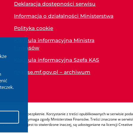
Deklaracja dostępności serwisu
Informacja o działalności Ministerstwa
Polityka cookie
Klauzula informacyjna Ministra
Finansów
akże
Klauzula informacyjna Szefa KAS
finanse.mf.gov.pl – archiwum
h
enić
teczek.
e udostępniamy bezpłatnie. Korzystanie z treści opublikowanych w serwisie podat
korzystania, nie wymaga zgody Ministerstwa Finansów. Treści znaczone w serwisie
skich, o ile nie jest to stwierdzone inaczej, są udostępniane na licencji Creat