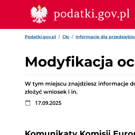
Przejdź do treści
Przejdź do wyszukiwarki
Przejdź do stopki
podatki.gov.pl
Podatki.gov.pl
Cło
Informacje dla przedsiębi
Modyfikacja oc
W tym miejscu znajdziesz informacje do
złożyć wniosek i in.
17.09.2025
Komunikaty Komisji Europ