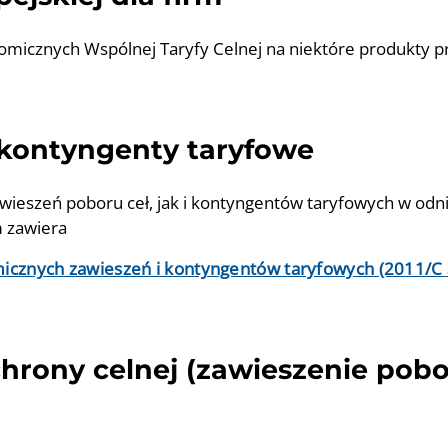
micznych Wspólnej Taryfy Celnej na niektóre produkty p
 kontyngenty taryfowe
wieszeń poboru ceł, jak i kontyngentów taryfowych w od
m zawiera
cznych zawieszeń i kontyngentów taryfowych (2011/C 36
hrony celnej (zawieszenie pobo