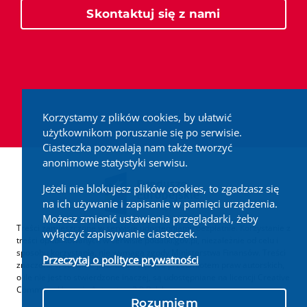
Skontaktuj się z nami
Korzystamy z plików cookies, by ułatwić
użytkownikom poruszanie się po serwisie.
Ciasteczka pozwalają nam także tworzyć
anonimowe statystyki serwisu.
Jeżeli nie blokujesz plików cookies, to zgadzasz się
na ich używanie i zapisanie w pamięci urządzenia.
Możesz zmienić ustawienia przeglądarki, żeby
Treści zamieszczone w serwisie udostępniamy bezpłatnie. Korzystanie z
wyłączyć zapisywanie ciasteczek.
treści opublikowanych w serwisie podatki.gov.pl, niezależnie od celu i
sposobu korzystania, nie wymaga zgody Ministerstwa Finansów. Treści
Przeczytaj o polityce prywatności
znaczone w serwisie jako treści będące przedmiotem praw autorskich,
o ile nie jest to stwierdzone inaczej, są udostępniane na licencji Creative
Commons Uznanie Autorstwa 3.0 Polska.
Rozumiem