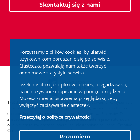
Skontaktuj się z nami
Korzystamy z plików cookies, by ułatwić
użytkownikom poruszanie się po serwisie.
Ciasteczka pozwalają nam także tworzyć
anonimowe statystyki serwisu.
Jeżeli nie blokujesz plików cookies, to zgadzasz się
na ich używanie i zapisanie w pamięci urządzenia.
Możesz zmienić ustawienia przeglądarki, żeby
Treści zamieszczone w serwisie udostępniamy bezpłatnie. Korzystanie z
wyłączyć zapisywanie ciasteczek.
treści opublikowanych w serwisie podatki.gov.pl, niezależnie od celu i
sposobu korzystania, nie wymaga zgody Ministerstwa Finansów. Treści
Przeczytaj o polityce prywatności
znaczone w serwisie jako treści będące przedmiotem praw autorskich,
o ile nie jest to stwierdzone inaczej, są udostępniane na licencji Creative
Commons Uznanie Autorstwa 3.0 Polska.
Rozumiem