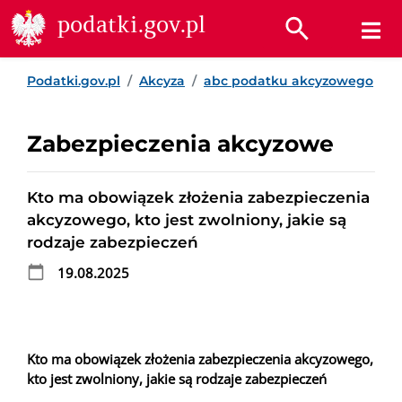
Przejdź do treści
Przejdź do wyszukiwarki
Przejdź do stopki
podatki.gov.pl
Podatki.gov.pl
Akcyza
abc podatku akcyzowego
Zabezpieczenia akcyzowe
Kto ma obowiązek złożenia zabezpieczenia
akcyzowego, kto jest zwolniony, jakie są
rodzaje zabezpieczeń
19.08.2025
Kto ma obowiązek złożenia zabezpieczenia akcyzowego,
kto jest zwolniony, jakie są rodzaje zabezpieczeń