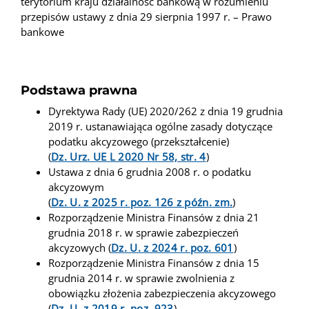
terytorium kraju działalność bankową w rozumieniu
przepisów ustawy z dnia 29 sierpnia 1997 r. – Prawo
bankowe
Podstawa prawna
Dyrektywa Rady (UE) 2020/262 z dnia 19 grudnia
2019 r. ustanawiająca ogólne zasady dotyczące
podatku akcyzowego (przekształcenie)
(
Dz. Urz. UE L 2020 Nr 58, str. 4
)
Ustawa z dnia 6 grudnia 2008 r. o podatku
akcyzowym
(
Dz. U. z 2025 r. poz. 126 z późn. zm.
)
Rozporządzenie Ministra Finansów z dnia 21
grudnia 2018 r. w sprawie zabezpieczeń
akcyzowych
(
Dz. U. z 2024 r. poz. 601
)
Rozporządzenie Ministra Finansów z dnia 15
grudnia 2014 r. w sprawie zwolnienia z
obowiązku złożenia zabezpieczenia akcyzowego
(
Dz. U. z 2019 r. poz. 923
)