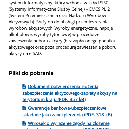
system informatyczny, który wchodzi w skład SISC
(Systemy Informatyczne Służby Celnej) – EMCS PL 2
(System Przemieszczania oraz Nadzoru Wyrobów
Akcyzowych). Służy on do obsługi przemieszczania
wyrobów akcyzowych (wyroby energetyczne, napoje
alkoholowe, wyroby tytoniowe) w procedurze
zawieszenia poboru akcyzy (bez zapłaconego podatku
akcyzowego) oraz poza procedurą zawieszenia poboru
akcyzy na e-SAD.
Pliki do pobrania
Dokument potwierdzenia złożenia
zabezpieczenia akcyzowego-zapłaty akcyzy na
terytorium kraju (PDF, 357 kB)
Gwarancje bankowe-ubezpieczeniowe
składane jako zabezpieczenia (PDF, 318 kB)
Wniosek o wyrażenie zgody na złożenie