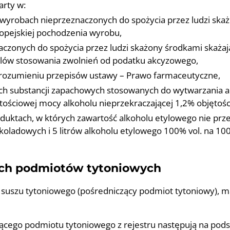
rty w:
robach nieprzeznaczonych do spożycia przez ludzi ska
ropejskiej pochodzenia wyrobu,
zonych do spożycia przez ludzi skażony środkami skażaj
elów stosowania zwolnień od podatku akcyzowego,
 rozumieniu przepisów ustawy – Prawo farmaceutyczne,
ach substancji zapachowych stosowanych do wytwarzania 
tościowej mocy alkoholu nieprzekraczającej 1,2% objętośc
duktach, w których zawartość alkoholu etylowego nie przek
oladowych i 5 litrów alkoholu etylowego 100% vol. na 10
ych podmiotów tytoniowych
e suszu tytoniowego (pośredniczący podmiot tytoniowy), m
ącego podmiotu tytoniowego z rejestru następują na pods