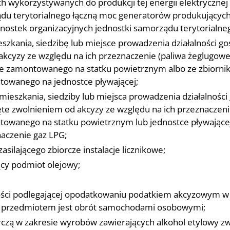
ykorzystywanych do produkcji tej energii elektrycznej z
du terytorialnego łączną moc generatorów produkujących 
jednostek organizacyjnych jednostki samorządu terytorialne
zkania, siedzibę lub miejsce prowadzenia działalności gos
cyzy ze względu na ich przeznaczenie (paliwa żeglugowe, p
tałe zamontowanego na statku powietrznym albo ze zbiorn
ntowanego na jednostce pływającej;
eszkania, siedziby lub miejsca prowadzenia działalności 
 zwolnieniem od akcyzy ze względu na ich przeznaczenie, 
towanego na statku powietrznym lub jednostce pływającej
aczenie gaz LPG;
silającego zbiorcze instalacje licznikowe;
ący podmiot olejowy;
ści podlegającej opodatkowaniu podatkiem akcyzowym w
rej przedmiotem jest obrót samochodami osobowymi;
zą w zakresie wyrobów zawierających alkohol etylowy zwo