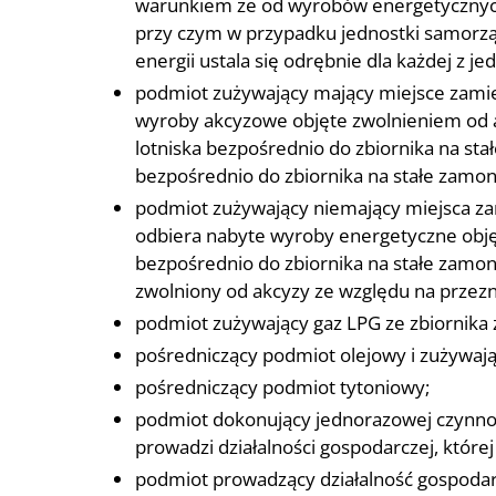
warunkiem że od wyrobów energetycznych w
przy czym w przypadku jednostki samorzą
energii ustala się odrębnie dla każdej z 
podmiot zużywający mający miejsce zamies
wyroby akcyzowe objęte zwolnieniem od ak
lotniska bezpośrednio do zbiornika na s
bezpośrednio do zbiornika na stałe zamo
podmiot zużywający niemający miejsca zami
odbiera nabyte wyroby energetyczne objęte
bezpośrednio do zbiornika na stałe zamon
zwolniony od akcyzy ze względu na przezn
podmiot zużywający gaz LPG ze zbiornika za
pośredniczący podmiot olejowy i zużywaj
pośredniczący podmiot tytoniowy;
podmiot dokonujący jednorazowej czynno
prowadzi działalności gospodarczej, któ
podmiot prowadzący działalność gospodarc