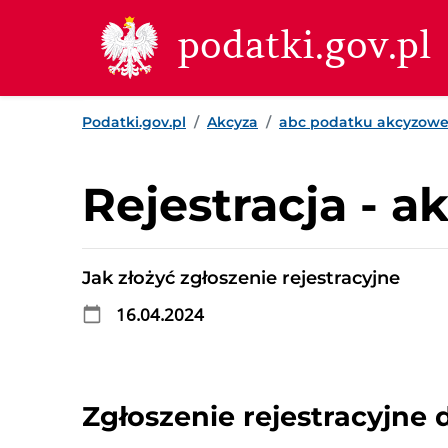
Przejdź do treści
Przejdź do wyszukiwarki
Przejdź do stopki
podatki.gov.pl
Podatki.gov.pl
Akcyza
abc podatku akcyzow
Rejestracja - a
Jak złożyć zgłoszenie rejestracyjne
16.04.2024
Zgłoszenie rejestracyjne