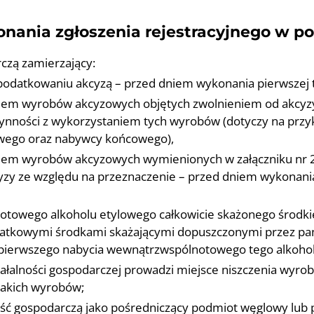
nania zgłoszenia rejestracyjnego w 
czą zamierzający:
odatkowaniu akcyzą – przed dniem wykonania pierwszej ta
em wyrobów akcyzowych objętych zwolnieniem od akcyzy 
ynności z wykorzystaniem tych wyrobów (dotyczy na przyk
wego oraz nabywcy końcowego),
iem wyrobów akcyzowych wymienionych w załączniku nr 
y ze względu na przeznaczenie – przed dniem wykonania
towego alkoholu etylowego całkowicie skażonego środk
datkowymi środkami skażającymi dopuszczonymi przez pań
 pierwszego nabycia wewnątrzwspólnotowego tego alkohol
ałalności gospodarczej prowadzi miejsce niszczenia wyr
takich wyrobów;
ość gospodarczą jako pośredniczący podmiot węglowy lub