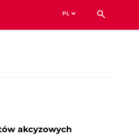
PL
iotów akcyzowych