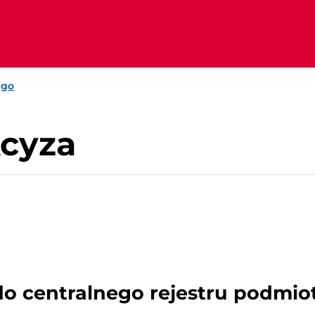
ego
kcyza
 do centralnego rejestru podm