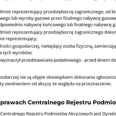
odmiot reprezentujący przedsiębiorcę zagranicznego, od
owego lub wyroby gazowe przez finalnego nabywcę gazow
dpowiednio nabywcę końcowego lub finalnego nabywcę g
odmiot reprezentujący przedsiębiorcę zagranicznego dok
iot reprezentujący;
ości gospodarczej, niebędący osoba fizyczną, zamierzając
a tych wyrobów;
ie wyznaczył przedstawiciela podatkowego - przed dniem 
spodarczej nie są objęte obowiązkiem dokonania zgłoszen
jęty zwolnieniem od akcyzy ze względu na przeznaczenie.
sprawach Centralnego Rejestru Podmi
tralnego Rejestru Podmiotów Akcyzowych jest Dyrektor 