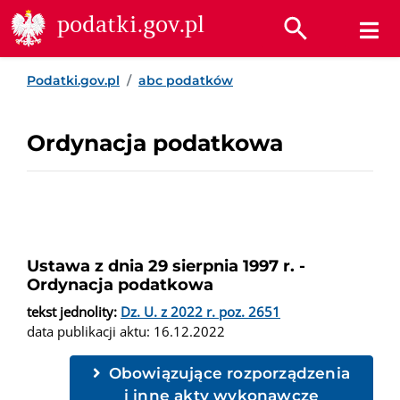
Przejdź do treści
Przejdź do wyszukiwarki
Przejdź do stopki
podatki.gov.pl
Podatki.gov.pl
abc podatków
Ordynacja podatkowa
Ustawa z dnia 29 sierpnia 1997 r. -
Ordynacja podatkowa
tekst jednolity:
Dz. U. z 2022 r. poz. 2651
data publikacji aktu: 16.12.2022
Obowiązujące rozporządzenia
i inne akty wykonawcze