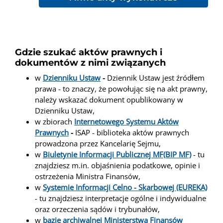
Gdzie szukać aktów prawnych i
dokumentów z nimi związanych
w
Dzienniku Ustaw
-
Dziennik Ustaw jest źródłem
prawa - to znaczy, że powołując się na akt prawny,
należy wskazać dokument opublikowany w
Dzienniku Ustaw,
w zbiorach
Internetowego Systemu Aktów
Prawnych
-
ISAP - biblioteka aktów prawnych
prowadzona przez Kancelarię Sejmu,
w
Biuletynie Informacji Publicznej MF(BIP MF)
- tu
znajdziesz m.in. objaśnienia podatkowe, opinie i
ostrzeżenia Ministra Finansów,
w
Systemie Informacji Celno - Skarbowej (EUREKA)
- tu znajdziesz interpretacje ogólne i indywidualne
oraz orzeczenia sądów i trybunałów,
w
bazie archiwalnej Ministerstwa Finansów